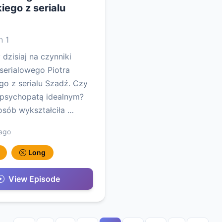
iego z serialu
 1
dzisiaj na czynniki
serialowego Piotra
go z serialu Szadź. Czy
t psychopatą idealnym?
osób wykształciła …
 ago
Long
View Episode