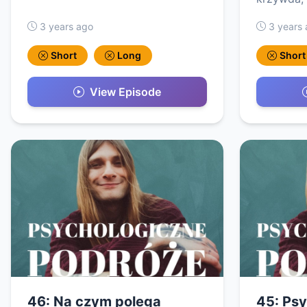
3 years ago
3 years
Short
Long
Short
View Episode
46: Na czym polega
45: Psy