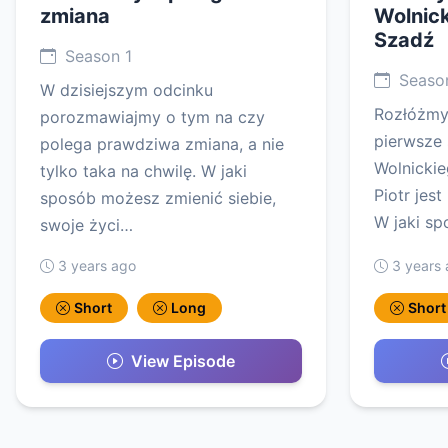
zmiana
Wolnick
Szadź
Season 1
Season
W dzisiejszym odcinku
Rozłóżmy 
porozmawiajmy o tym na czy
pierwsze 
polega prawdziwa zmiana, a nie
Wolnickie
tylko taka na chwilę. W jaki
Piotr jes
sposób możesz zmienić siebie,
W jaki sp
swoje życi…
3 years ago
3 years
Short
Long
Short
View Episode