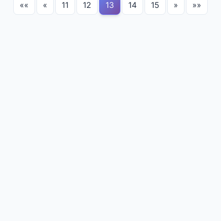
««
«
11
12
13
14
15
»
»»