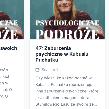
 swoich
47: Zaburzenia
psychiczne w Kubusiu
Puchatku
Season 1
posób
stkich
Czy wiesz, że każda postać w
ach w
Kubusiu Puchatku reprezentuje
lnej. O
inne zaburzenie psychiczne, które
ry. O
jest odbiciem zmagań autora
Stumilowego Lasu ze swoim ze…