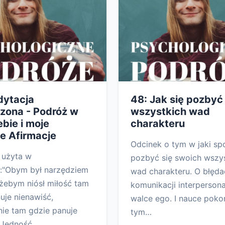
dytacja
48: Jak się pozbyć
zona - Podróż w
wszystkich wad
ebie i moje
charakteru
e Afirmacje
Odcinek o tym w jaki s
 użyta w
pozbyć się swoich wszy
i:"Obym był narzędziem
wad charakteru. O błęd
żebym niósł miłość tam
komunikacji interpersona
uje nienawiść,
walce ego. I nauce poko
ie tam gdzie panuje
tym…
 Jedność…