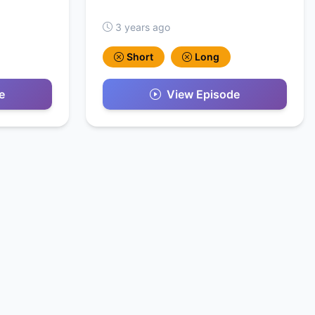
3 years ago
Short
Long
e
View Episode