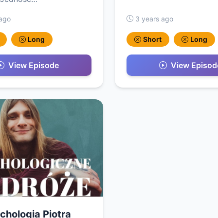
 ago
3 years ago
Long
Short
Long
View Episode
View Episod
chologia Piotra