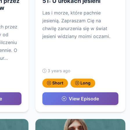
h przez
51: U urokach jesieni
 w
Las i morze, które pachnie
jesienią. Zapraszam Cię na
ch przez
chwilę zanurzenia się w świat
y od
jesieni widziany moimi oczami.
ilczeniu
ennie. O
kur…
3 years ago
Short
Long
e
View Episode