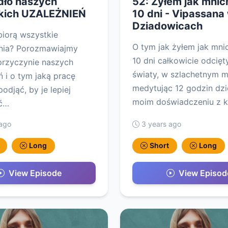
dło naszych
52: Żyłem jak mnic
kich UZALEŻNIEŃ
10 dni - Vipassana
Dziadowicach
biorą wszystkie
O tym jak żyłem jak mni
enia? Porozmawiajmy
10 dni całkowicie odcięt
 przyczynie naszych
światy, w szlachetnym m
ń i o tym jaką pracę
medytując 12 godzin dzi
djąć, by je lepiej
moim doświadczeniu z 
ć…
 ago
3 years ago
Long
Short
Long
View Episode
View Episod