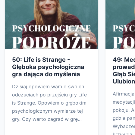
50: Life is Strange -
49: Me
Głęboka psychologiczna
prowad
gra dająca do myślenia
Głąb Si
Ulubion
Dzisiaj opowiem wam o swoich
Afirmacja
odczuciach po przejściu gry Life
medytacj
is Strange. Opowiem o głębokim
pokoju, A
psychologicznym wymiarze tej
gdzie pan
gry. Czy warto zagrać w grę…
Wybaczen
krzywda,