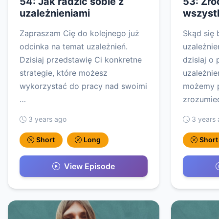
54: Jak radzić sobie z
53: Źró
uzależnieniami
wszyst
Zapraszam Cię do kolejnego już
Skąd się 
odcinka na temat uzależnień.
uzależni
Dzisiaj przedstawię Ci konkretne
dzisiaj o
strategie, które możesz
uzależnie
wykorzystać do pracy nad swoimi
możemy po
…
zrozumie
3 years ago
3 years
Short
Long
Short
View Episode