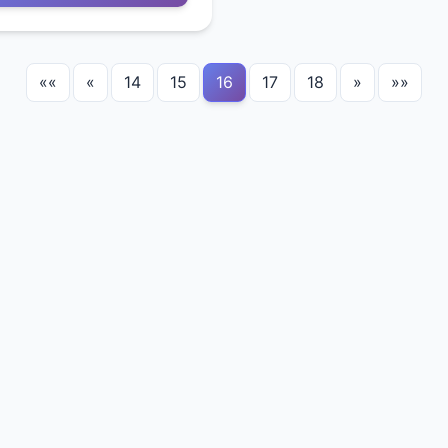
««
«
14
15
16
17
18
»
»»