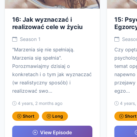
16: Jak wyznaczać i
15: Psy
realizować cele w życiu
Egzorc
Season 1
Season
"Marzenia się nie spełniają.
Czy opęta
Marzenia się spełnia".
psycholog
Porozmawiajmy dzisiaj o
temat op
konkretach i o tym jak wyznaczać
napewno w
(w realistyczny sposób) i
przejawy 
realizować swo…
egzo…
4 years, 2 months ago
4 years,
Short
Long
Short
View Episode