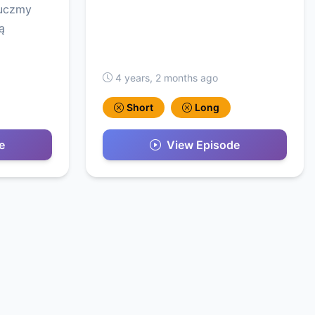
auczmy
ą
4 years, 2 months ago
Short
Long
e
View Episode