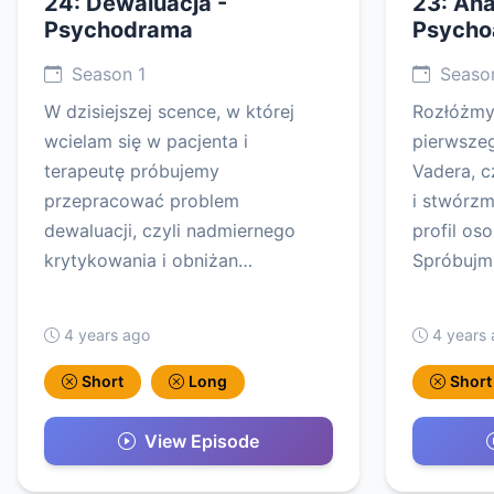
24: Dewaluacja -
23: Ana
Psychodrama
Psycho
Season 1
Season
W dzisiejszej scence, w której
Rozłóżmy 
wcielam się w pacjenta i
pierwsze
terapeutę próbujemy
Vadera, c
przepracować problem
i stwórzm
dewaluacji, czyli nadmiernego
profil os
krytykowania i obniżan…
Spróbuj
4 years ago
4 years
Short
Long
Short
View Episode