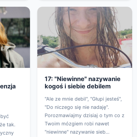
17: "Niewinne" nazywanie
enzja
kogoś i siebie debilem
"Ale ze mnie debil", "Głupi jesteś",
"Do niczego się nie nadaję".
Porozmawiajmy dzisiaj o tym co z
 być
Twoim mózgiem robi nawet
że tak.
"niewinne" nazywanie sieb…
tyczny