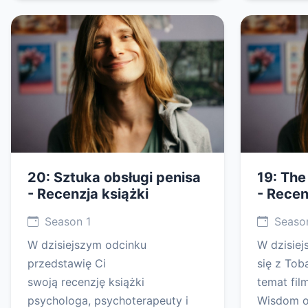
20: Sztuka obsługi penisa
19: Th
- Recenzja książki
- Recen
Season 1
Season
W dzisiejszym odcinku
W dzisiej
przedstawię Ci
się z Tob
swoją recenzję książki
temat fi
psychologa, psychoterapeuty i
Wisdom of