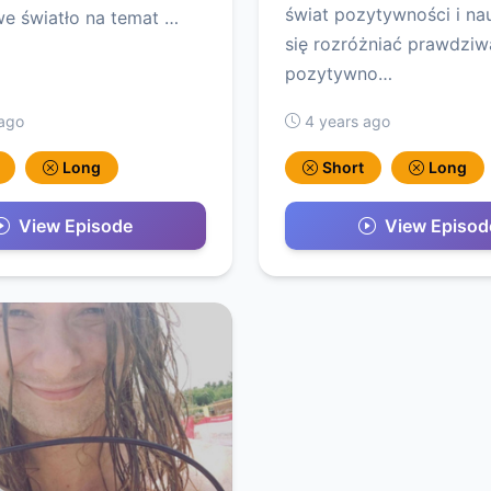
świat pozytywności i n
e światło na temat …
się rozróżniać prawdziw
pozytywno…
 ago
4 years ago
Long
Short
Long
View Episode
View Episod