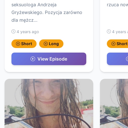
seksuologa Andrzeja
rzuca now
Gryżewskiego. Pozycja zarówno
dla mężcz…
4 years ago
4 years
Short
Long
Short
View Episode