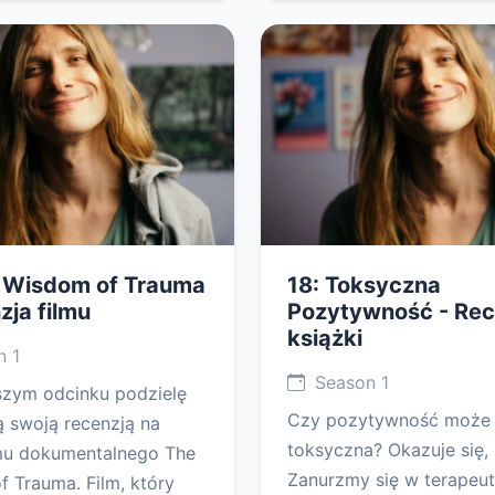
e Wisdom of Trauma
18: Toksyczna
zja filmu
Pozytywność - Rec
książki
 1
Season 1
szym odcinku podzielę
Czy pozytywność może
ą swoją recenzją na
toksyczna? Okazuje się, 
lmu dokumentalnego The
Zanurzmy się w terapeu
 Trauma. Film, który