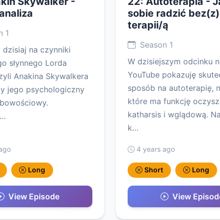
kin Skywalker -
22: Autoterapia - 
analiza
sobie radzić bez(z)
terapii/ą
 1
Season 1
dzisiaj na czynniki
W dzisiejszym odcinku n
go słynnego Lorda
YouTube pokazuję skute
zyli Anakina Skywalkera
sposób na autoterapię, 
y jego psychologiczny
które ma funkcję oczysz
obowościowy.
katharsis i wglądową. N
m…
k…
 ago
4 years ago
Long
Short
Long
View Episode
View Episod