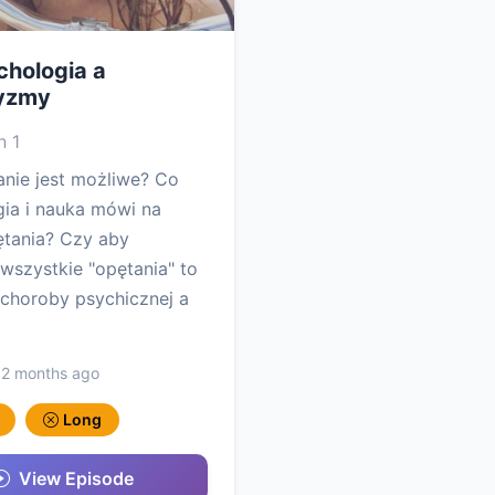
chologia a
yzmy
 1
nie jest możliwe? Co
ia i nauka mówi na
ętania? Czy aby
szystkie "opętania" to
choroby psychicznej a
 2 months ago
Long
View Episode