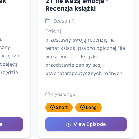
Jak
21: Ile ważą emocje -
Recenzja książki
Season 1
Dzisiaj
a
przestawię swoją recenzję na
czny
temat książki psychologicznej "Ile
narzędzie
ważą emocje". Książka
czającą
przedstawia zapisy sesji
arzędzie
psychoterapeutycznych różnych
…
4 years ago
Short
Long
e
View Episode