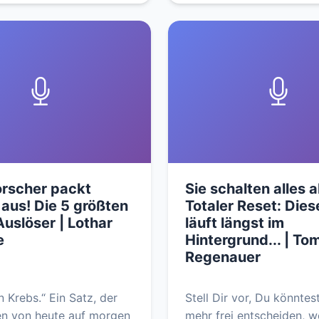
orscher packt
Sie schalten alles a
 aus! Die 5 größten
Totaler Reset: Dies
uslöser | Lothar
läuft längst im
e
Hintergrund... | To
Regenauer
n Krebs.“ Ein Satz, der
Stell Dir vor, Du könntes
en von heute auf morgen
mehr frei entscheiden, 