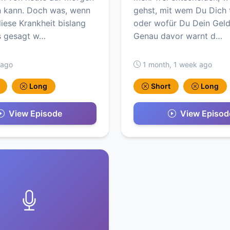
n kann. Doch was, wenn
gehst, mit wem Du Dich t
diese Krankheit bislang
oder wofür Du Dein Geld
es gesagt w…
Genau davor warnt d…
 ago
1 month, 1 week ago
Long
Short
Long
View Episode
View Episod