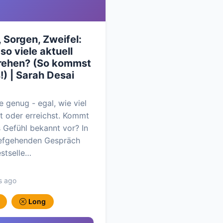
 Sorgen, Zweifel:
o viele aktuell
rehen? (So kommst
!) | Sarah Desai
e genug - egal, wie viel
st oder erreichst. Kommt
s Gefühl bekannt vor? In
iefgehenden Gespräch
estselle…
s ago
Long