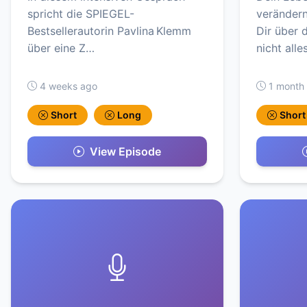
spricht die SPIEGEL-
veränder
Bestsellerautorin Pavlina Klemm
Dir über 
über eine Z…
nicht all
4 weeks ago
1 month
Short
Long
Short
View Episode