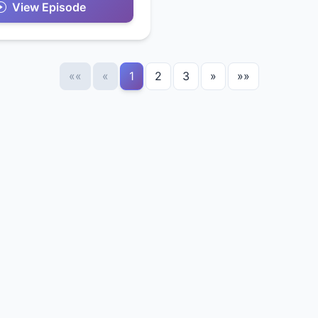
View Episode
««
«
1
2
3
»
»»