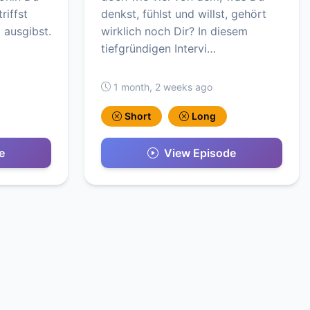
riffst
denkst, fühlst und willst, gehört
 ausgibst.
wirklich noch Dir? In diesem
tiefgründigen Intervi…
1 month, 2 weeks ago
Short
Long
e
View Episode