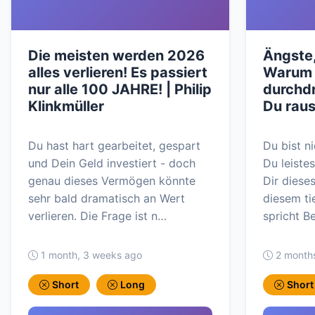
Die meisten werden 2026
Ängste,
alles verlieren! Es passiert
Warum s
nur alle 100 JAHRE! | Philip
durchd
Klinkmüller
Du raus
Du hast hart gearbeitet, gespart
Du bist ni
und Dein Geld investiert - doch
Du leiste
genau dieses Vermögen könnte
Dir diese
sehr bald dramatisch an Wert
diesem t
verlieren. Die Frage ist n…
spricht B
1 month, 3 weeks ago
2 month
Short
Long
Short