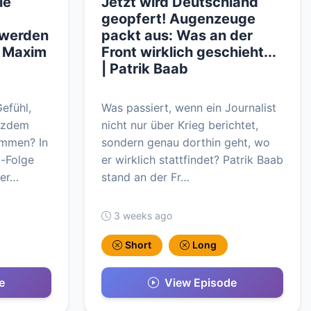
ie
Jetzt wird Deutschland
geopfert! Augenzeuge
werden
packt aus: Was an der
| Maxim
Front wirklich geschieht...
| Patrik Baab
efühl,
Was passiert, wenn ein Journalist
otzdem
nicht nur über Krieg berichtet,
ommen? In
sondern genau dorthin geht, wo
o-Folge
er wirklich stattfindet? Patrik Baab
ver…
stand an der Fr…
3 weeks ago
Short
Long
e
View Episode