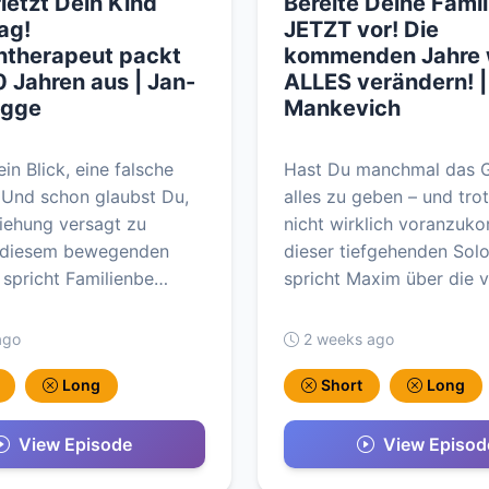
letzt Dein Kind
Bereite Deine Famil
ag!
JETZT vor! Die
ntherapeut packt
kommenden Jahre 
 Jahren aus | Jan-
ALLES verändern! 
ogge
Mankevich
ein Blick, eine falsche
Hast Du manchmal das G
 Und schon glaubst Du,
alles zu geben – und tr
ziehung versagt zu
nicht wirklich voranzuk
n diesem bewegenden
dieser tiefgehenden Sol
spricht Familienbe…
spricht Maxim über die 
ago
2 weeks ago
Long
Short
Long
View Episode
View Episod