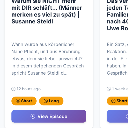
Warum sie NICHT mehr
Das ver
mit DIR schläft... (Männer
jeden T
merken es viel zu spät) |
Familie
Susanne Steidl
nach 40
Uwe R
Wann wurde aus körperlicher
Ein Satz, 
Nähe Pflicht, und aus Berührung
Reaktion.
etwas, dem sie lieber ausweicht?
in der Er
In diesem tiefgehenden Gespräch
haben. I
spricht Susanne Steidl d…
Gespräch 
12 hours ago
1 week 
Short
Long
Short
View Episode