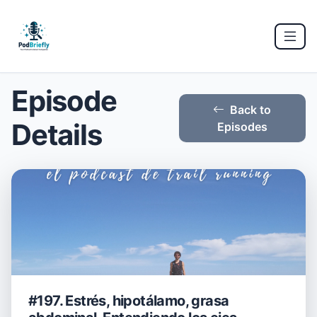
Episode
Back to
Details
Episodes
#197. Estrés, hipotálamo, grasa