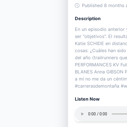
Published 8 months 
Description
En un episodio anterior y
ser "objetivos". El res
Katie SCHIDE en distanc
cosas: ¿Cuáles han sido
del año (trailrunners q
PERFORMANCES KV Ful
BLANES Anna GIBSON Para
a mí no me da un céntim
#carrerasdemontaña #wm
Listen Now