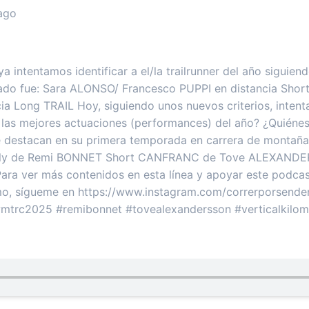
ago
a intentamos identificar a el/la trailrunner del año siguiend
ultado fue: Sara ALONSO/ Francesco PUPPI en distancia Sh
ia Long TRAIL Hoy, siguiendo unos nuevos criterios, inten
 las mejores actuaciones (performances) del año? ¿Quiénes 
ue destacan en su primera temporada en carrera de montaña)
ly de Remi BONNET Short CANFRANC de Tove ALEXANDE
 ver más contenidos en esta línea y apoyar este podcast 
o, sígueme en https://www.instagram.com/correrporsendero
trc2025 #remibonnet #tovealexandersson #verticalkilomet