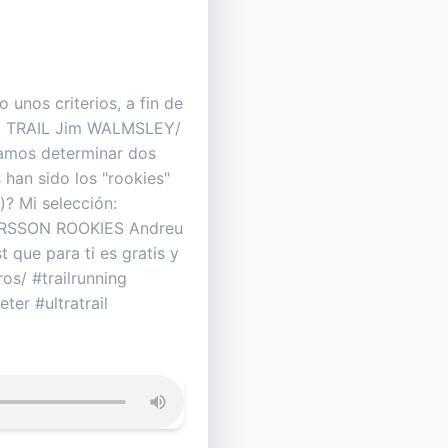
o unos criterios, a fin de
ort TRAIL Jim WALMSLEY/
tamos determinar dos
han sido los "rookies"
? Mi selección:
RSSON ROOKIES Andreu
que para ti es gratis y
s/ #trailrunning
er #ultratrail