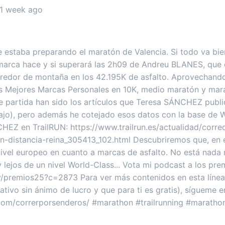
 1 week ago
estaba preparando el maratón de Valencia. Si todo va bie
arca hace y si superará las 2h09 de Andreu BLANES, que e
rredor de montaña en los 42.195K de asfalto. Aprovechando
as Mejores Marcas Personales en 10K, medio maratón y mar
 partida han sido los artículos que Teresa SÁNCHEZ public
bajo), pero además he cotejado esos datos con la base de
HEZ en TrailRUN: https://www.trailrun.es/actualidad/corre
-distancia-reina_305413_102.html Descubriremos que, en e
 nivel europeo en cuanto a marcas de asfalto. No está nada 
lejos de un nivel World-Class... Vota mi podcast a los pr
v/premios25?c=2873 Para ver más contenidos en esta línea
tivo sin ánimo de lucro y que para ti es gratis), sígueme e
com/correrporsenderos/ #marathon #trailrunning #maratho