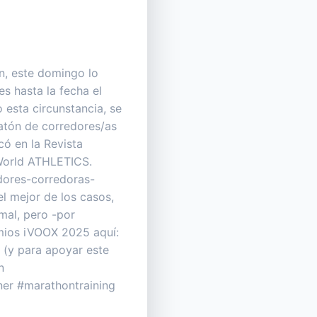
n, este domingo lo
s hasta la fecha el
 esta circunstancia, se
atón de corredores/as
ó en la Revista
 World ATHLETICS.
dores-corredoras-
l mejor de los casos,
mal, pero -por
emios iVOOX 2025 aquí:
 (y para apoyar este
n
ner #marathontraining