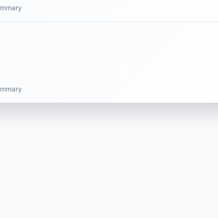
summary
summary