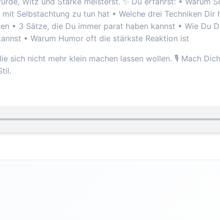
ürde, Witz und Stärke meisterst. ✨ Du erfährst: • Warum Sc
 mit Selbstachtung zu tun hat • Welche drei Techniken Dir h
len • 3 Sätze, die Du immer parat haben kannst • Wie Du D
 kannst • Warum Humor oft die stärkste Reaktion ist
, die sich nicht mehr klein machen lassen wollen. 🎙️ Mach Di
til.