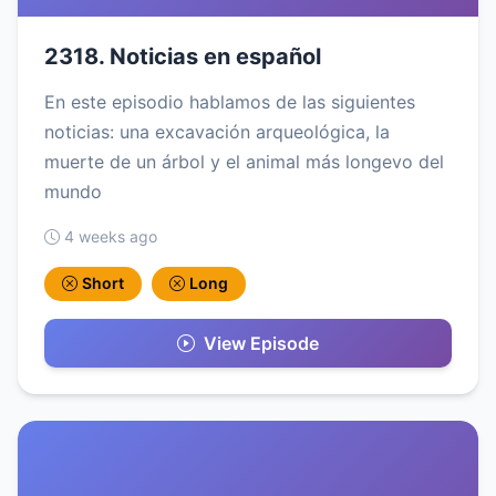
2318. Noticias en español
En este episodio hablamos de las siguientes
noticias: una excavación arqueológica, la
muerte de un árbol y el animal más longevo del
mundo
4 weeks ago
Short
Long
View Episode