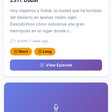
2311. Dubái
Hoy viajamos a Dubái, la ciudad que ha brotado
del desierto en apenas medio siglo.
Descubrimos cómo sobrevive una gran
metrópolis en un lugar donde c…
1 month, 1 week ago
Short
Long
View Episode