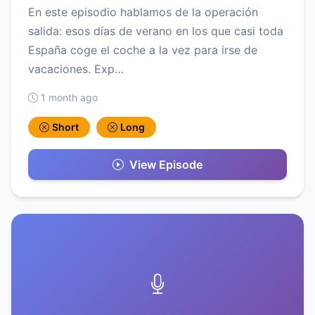
En este episodio hablamos de la operación
salida: esos días de verano en los que casi toda
España coge el coche a la vez para irse de
vacaciones. Exp…
1 month ago
Short
Long
View Episode