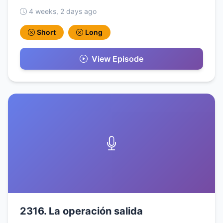
4 weeks, 2 days ago
Short
Long
View Episode
2316. La operación salida