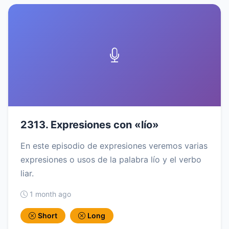
2313. Expresiones con «lío»
En este episodio de expresiones veremos varias
expresiones o usos de la palabra lío y el verbo
liar.
1 month ago
Short
Long