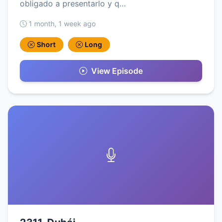
obligado a presentarlo y q…
1 month, 1 week ago
Short
Long
View Episode