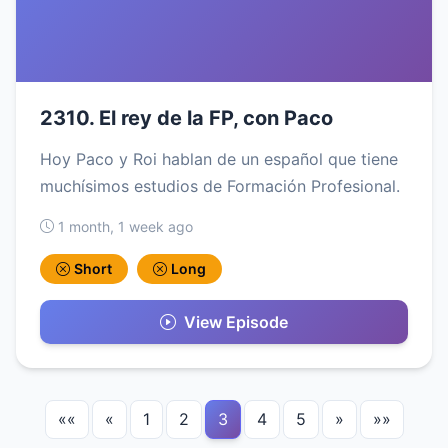
2310. El rey de la FP, con Paco
Hoy Paco y Roi hablan de un español que tiene
muchísimos estudios de Formación Profesional.
1 month, 1 week ago
Short
Long
View Episode
««
«
1
2
3
4
5
»
»»