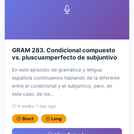
GRAM 283. Condicional compuesto
vs. pluscuamperfecto de subjuntivo
En este episodio de gramática y lengua
española continuamos hablando de la diferente
entre el condicional y el subjuntivo, pero, en
este caso, de los…
4 weeks, 1 day ago
Short
Long