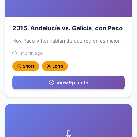
2315. Andalucía vs. Galicia, con Paco
Hoy Paco y Roi hablan de qué región es mejor.
1 month ago
Short
Long
View Episode