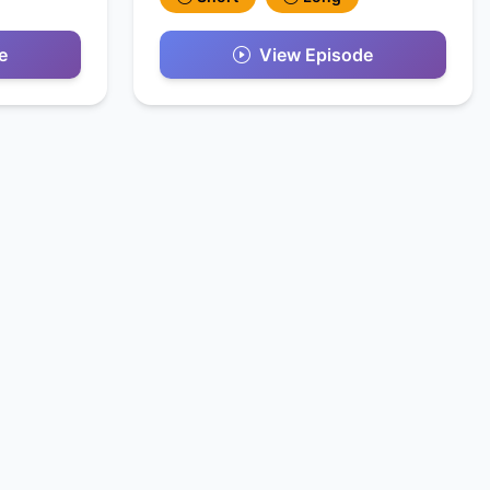
e
View Episode