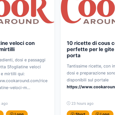
tine veloci con
10 ricette di cous 
irtilli
perfette per le gite
porta
edienti, dosi e passaggi
Tantissime ricette, con in
etta Sfogliatine veloci
dosi e preparazione son
 mirtilli qui:
disponibili sul portale
www.cookaround.com/rice
https://www.cookarou
iatine-veloci-m…
s ago
23 hours ago
Long
Short
Long