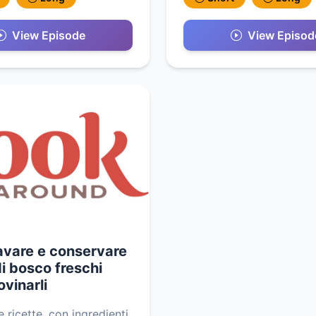
View Episode
View Episod
avare e conservare
 di bosco freschi
ovinarli
 ricette, con ingredienti,