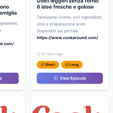
Dolci leggeri senza forno:
tono
6 idee fresche e golose
famiglia
Tantissime ricette, con ingredienti,
gredienti,
dosi e preparazione sono
o
disponibili sul portale
https://www.cookaround.com/
nd.com/
15 hours ago
Short
Long
e
View Episode