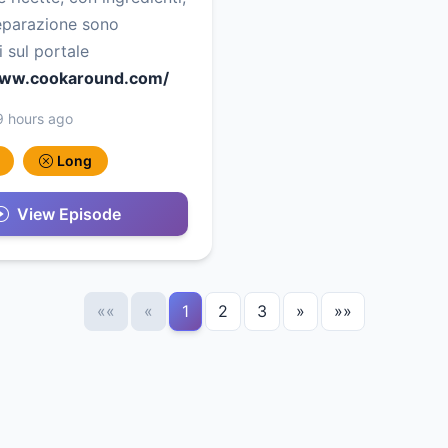
eparazione sono
i sul portale
www.cookaround.com/
9 hours ago
Long
View Episode
««
«
1
2
3
»
»»