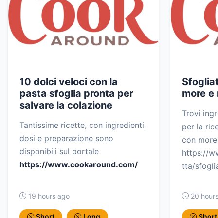
10 dolci veloci con la
Sfoglia
pasta sfoglia pronta per
more e m
salvare la colazione
Trovi ingr
Tantissime ricette, con ingredienti,
per la ric
dosi e preparazione sono
con more e
disponibili sul portale
https://
https://www.cookaround.com/
tta/sfogl
19 hours ago
20 hour
Short
Long
Short