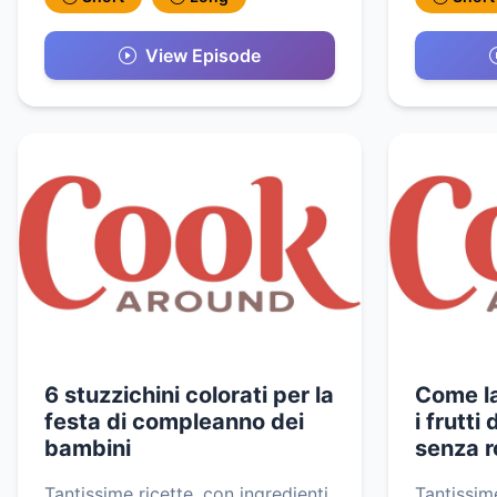
View Episode
6 stuzzichini colorati per la
Come l
festa di compleanno dei
i frutti
bambini
senza r
Tantissime ricette, con ingredienti,
Tantissime