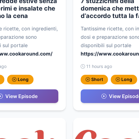
fredde estive senza
7 stuzzichini della
primi e insalate che
domenica che met
no la cena
d’accordo tutta la 
 ricette, con ingredienti,
Tantissime ricette, con in
eparazione sono
dosi e preparazione son
i sul portale
disponibili sul portale
www.cookaround.com/
https://www.cookarou
ago
11 hours ago
Long
Short
Long
View Episode
View Episod