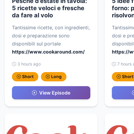
Pesche d'estate in tavola:
5 idee 
5 ricette veloci e fresche
forno: 
da fare al volo
risolvo
Tantissime ricette, con ingredienti,
Tantissime
dosi e preparazione sono
dosi e pr
disponibili sul portale
disponibil
https://www.cookaround.com/
https://
3 hours ago
7 hours 
Short
Long
Short
View Episode