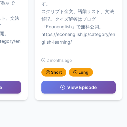
グ教材で
す。
スクリプト全文、語彙リスト、文法
スト、文法
解説、クイズ解答はブログ
グ
「Econenglish」で無料公開。
公開。
https://econenglish.jp/category/en
ategory/en
glish-learning/
2 months ago
Short
Long
e
View Episode