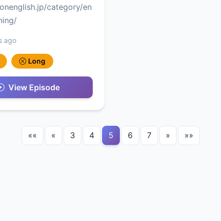
conenglish.jp/category/en
ning/
s ago
Long
View Episode
««
«
3
4
5
6
7
»
»»