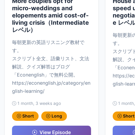
More couples opt for
House a
micro-weddings and
speed u
elopements amid cost-of-
negoti
living crisis（Intermediate
e レベ
レベル）
毎朝更新
毎朝更新の英語リスニング教材で
す。
す。
スクリプ
スクリプト全文、語彙リスト、文法
解説、ク
解説、クイズ解答はブログ
「Econe
「Econenglish」で無料公開。
https://e
https://econenglish.jp/category/en
glish-lear
glish-learning/
1 month, 3 weeks ago
1 month
Short
Long
Short
View Episode