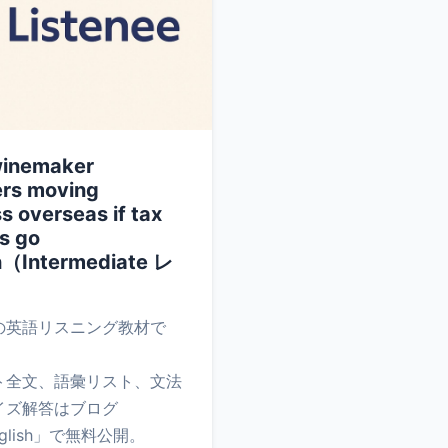
winemaker
ers moving
s overseas if tax
s go
h（Intermediate レ
の英語リスニング教材で
ト全文、語彙リスト、文法
イズ解答はブログ
nglish」で無料公開。