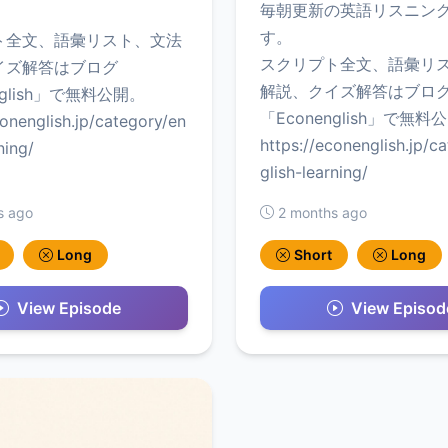
毎朝更新の英語リスニン
す。
ト全文、語彙リスト、文法
スクリプト全文、語彙リ
イズ解答はブログ
解説、クイズ解答はブロ
nglish」で無料公開。
「Econenglish」で無料
conenglish.jp/category/en
https://econenglish.jp/c
ning/
glish-learning/
s ago
2 months ago
Long
Short
Long
View Episode
View Episod