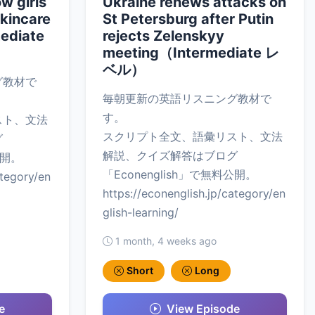
w girls
Ukraine renews attacks on
skincare
St Petersburg after Putin
mediate
rejects Zelenskyy
meeting（Intermediate レ
ベル）
グ教材で
毎朝更新の英語リスニング教材で
す。
スト、文法
スクリプト全文、語彙リスト、文法
グ
解説、クイズ解答はブログ
公開。
「Econenglish」で無料公開。
ategory/en
https://econenglish.jp/category/en
glish-learning/
1 month, 4 weeks ago
Short
Long
e
View Episode