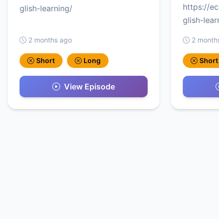
https://e
glish-learning/
glish-lear
2 months ago
2 month
Short
Long
Short
View Episode