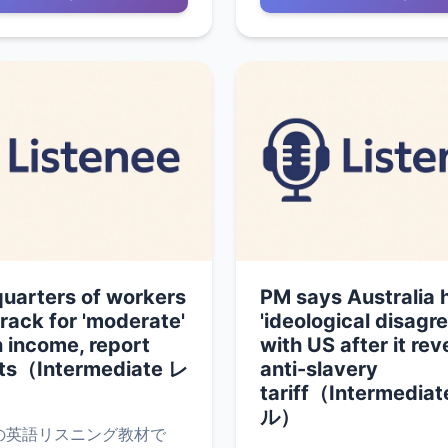
uarters of workers
PM says Australia 
track for 'moderate'
'ideological disagr
 income, report
with US after it rev
ts（Intermediate レ
anti-slavery
tariff（Intermedia
ル）
の英語リスニング教材で