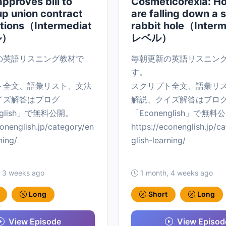
pproves bill to
Cosmeticorexia: Ho
p union contract
are falling down a 
ations（Intermediat
rabbit hole（Inter
ル）
レベル）
の英語リスニング教材で
毎朝更新の英語リスニン
す。
ト全文、語彙リスト、文法
スクリプト全文、語彙リ
イズ解答はブログ
解説、クイズ解答はブロ
nglish」で無料公開。
「Econenglish」で無料
conenglish.jp/category/en
https://econenglish.jp/c
ning/
glish-learning/
, 3 weeks ago
1 month, 4 weeks ago
Long
Short
Long
View Episode
View Episod