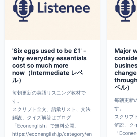
'Six eggs used to be £1' -
Major 
why everyday essentials
consid
cost so much more
busines
now（Intermediate レベ
change
ル）
throug
ベル）
毎朝更新の英語リスニング教材で
毎朝更新
す。
す。
スクリプト全文、語彙リスト、文法
スクリプ
解説、クイズ解答はブログ
解説、ク
「Econenglish」で無料公開。
「Econe
https://econenglish.jp/category/en