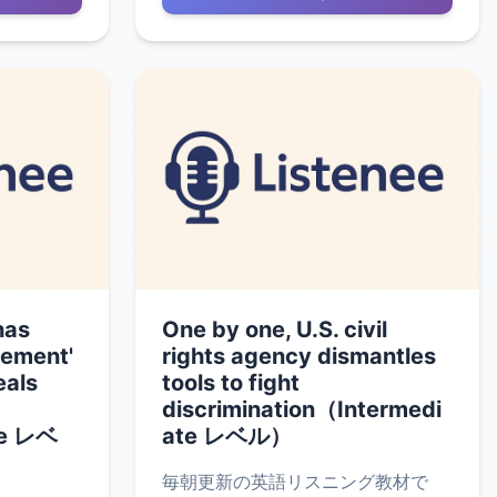
has
One by one, U.S. civil
eement'
rights agency dismantles
eals
tools to fight
discrimination（Intermedi
te レベ
ate レベル）
毎朝更新の英語リスニング教材で