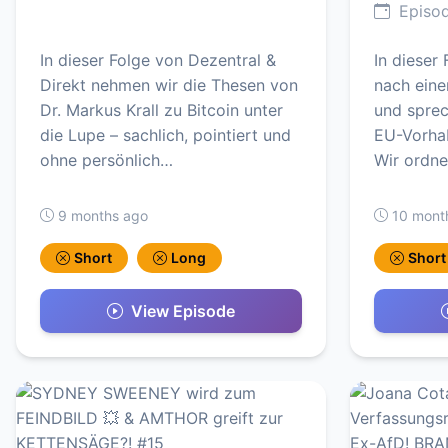
Episod
In dieser Folge von Dezentral &
In dieser
Direkt nehmen wir die Thesen von
nach eine
Dr. Markus Krall zu Bitcoin unter
und sprec
die Lupe – sachlich, pointiert und
EU-Vorhab
ohne persönlich…
Wir ordne
9 months ago
10 mont
Short
Long
Short
View Episode