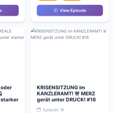
e
View Episode
 oder
KRISENSITZUNG im

KANZLERAMT! 🚨 MERZ
 starker
gerät unter DRUCK! #16
Episode 16