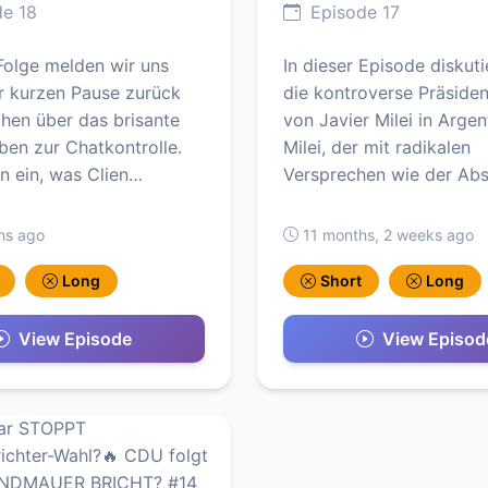
e 18
Episode 17
 Folge melden wir uns
In dieser Episode diskuti
r kurzen Pause zurück
die kontroverse Präsiden
hen über das brisante
von Javier Milei in Argen
en zur Chatkontrolle.
Milei, der mit radikalen
n ein, was Clien…
Versprechen wie der Ab
hs ago
11 months, 2 weeks ago
Long
Short
Long
View Episode
View Episod