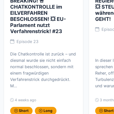
BREAKING! 🚨
REGIER
CHATKONTROLLE im
💥 ST
EILVERFAHREN
währen
BESCHLOSSEN! 💥 EU-
GEHT!
Parlament nutzt
Episo
Verfahrenstrick! #23
Episode 23
Die Chatkontrolle ist zurück – und
diesmal wurde sie nicht einfach
In dieser 
normal beschlossen, sondern mit
sprechen
einem fragwürdigen
Reher, of
Verfahrenstrick durchgedrückt.
Turbulenz
M…
und waru
4 weeks ago
3 month
Short
Long
Short