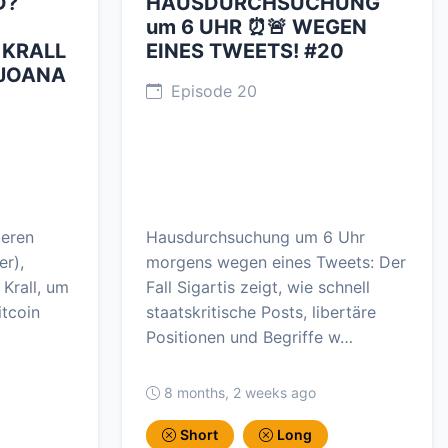
D?
HAUSDURCHSUCHUNG
um 6 UHR ⏰🚨 WEGEN
 KRALL
EINES TWEETS! #20
 JOANA
Episode 20
ieren
Hausdurchsuchung um 6 Uhr
er),
morgens wegen eines Tweets: Der
Krall, um
Fall Sigartis zeigt, wie schnell
itcoin
staatskritische Posts, libertäre
Positionen und Begriffe w…
8 months, 2 weeks ago
Short
Long