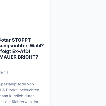
Cotar STOPPT
sungsrichter-Wahl?
folgt Ex-AfD!
MAUER BRICHT?
e 14
 Spezialepisode von
l & Direkt" beleuchten
Joana kürzlich durch
et die Richterwahl im