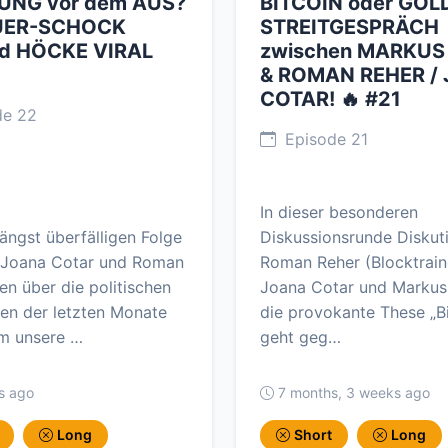
UNG vor dem AUS?
BITCOIN oder GOL
EUER-SCHOCK
STREITGESPRÄCH
d HÖCKE VIRAL
zwischen MARKUS
& ROMAN REHER /
COTAR! 🔥 #21
de 22
Episode 21
In dieser besonderen
längst überfälligen Folge
Diskussionsrunde Diskut
 Joana Cotar und Roman
Roman Reher (Blocktrain
fen über die politischen
Joana Cotar und Markus 
en der letzten Monate
die provokante These „B
m unsere …
geht geg…
s ago
7 months, 3 weeks ago
Long
Short
Long