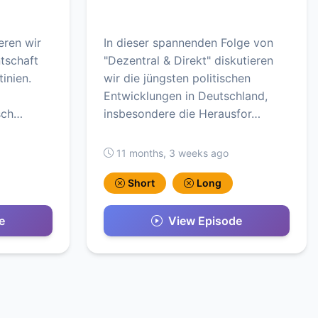
eren wir
In dieser spannenden Folge von
tschaft
"Dezentral & Direkt" diskutieren
tinien.
wir die jüngsten politischen
Entwicklungen in Deutschland,
sch…
insbesondere die Herausfor…
11 months, 3 weeks ago
Short
Long
e
View Episode