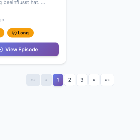
 beeinflusst hat. …
go
Long
View Episode
««
«
1
2
3
»
»»