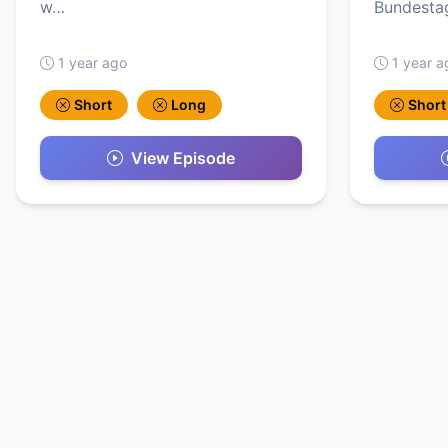
w…
Bundestag
1 year ago
1 year a
Short
Long
Short
View Episode