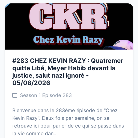
#283 CHEZ KEVIN RAZY : Quatremer
quitte Libé, Meyer Habib devant la
justice, salut nazi ignoré -
05/08/2026
Season 1 Episode 283
Bienvenue dans le 283ème épisode de "Chez
Kevin Razy". Deux fois par semaine, on se
retrouve ici pour parler de ce qui se passe dans
la vie comme dan…