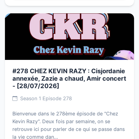
#278 CHEZ KEVIN RAZY : Cisjordanie
annexée, Zazie a chaud, Amir concert
- [28/07/2026]
Season 1 Episode 278
Bienvenue dans le 278ème épisode de "Chez
Kevin Razy". Deux fois par semaine, on se
retrouve ici pour parler de ce qui se passe dans
la vie comme dan…