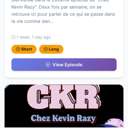
Kevin Razy". Deux fois par semaine, on se
retrouve ici pour parler de ce qui se passe dans
la vie comme dan…
1 week, 1 day ago
Short
Long
View Episode