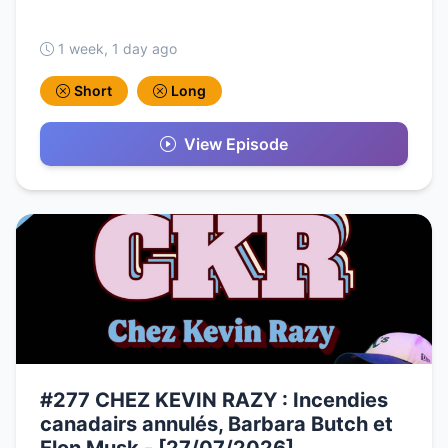
1 week, 1 day ago
Short
Long
View Episode
#277 CHEZ KEVIN RAZY : Incendies
canadairs annulés, Barbara Butch et