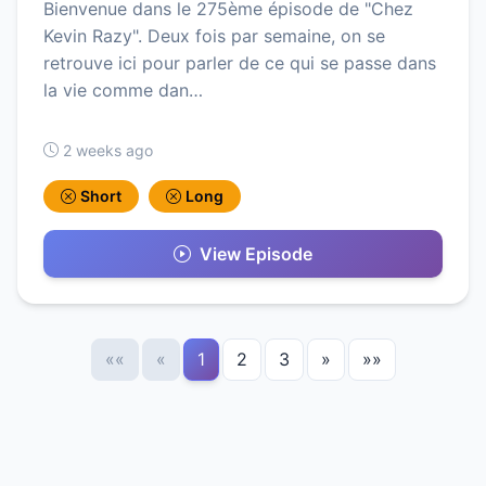
Bienvenue dans le 275ème épisode de "Chez
Kevin Razy". Deux fois par semaine, on se
retrouve ici pour parler de ce qui se passe dans
la vie comme dan…
2 weeks ago
Short
Long
View Episode
««
«
1
2
3
»
»»