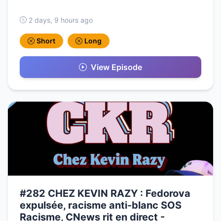
2 days, 9 hours ago
Short
Long
View Episode
#282 CHEZ KEVIN RAZY : Fedorova
expulsée, racisme anti-blanc SOS
Racisme, CNews rit en direct -