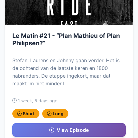
Le Matin #21 - “Plan Mathieu of Plan
Philipsen?”
Stefan, Laurens en Johnny gaan verder. Het is
de ochtend van de laatste keren en 1800
nabranders. De etappe ingekort, maar dat
maakt 'm niet minder l…
1 week, 5 days ago
Short
Long
View Episode