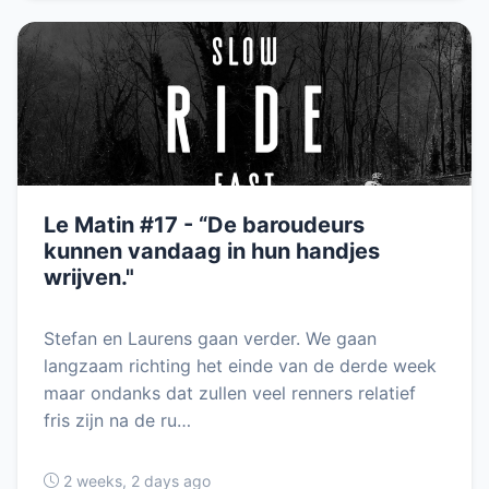
Le Matin #17 - “De baroudeurs
kunnen vandaag in hun handjes
wrijven."
Stefan en Laurens gaan verder. We gaan
langzaam richting het einde van de derde week
maar ondanks dat zullen veel renners relatief
fris zijn na de ru…
2 weeks, 2 days ago