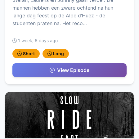
Stefan, Laurens en Johnny gaan verder. De
mannen hebben een zware ochtend na hun
lange dag feest op de Alpe d’Huez - de
studenten praten na. Het reco…
1 week, 6 days ago
Short
Long
View Episode