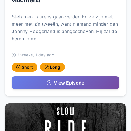
vluchters!”
Stefan en Laurens gaan verder. En ze zijn niet
meer met z’n tweeën, want niemand minder dan
Johnny Hoogerland is aangeschoven. Hij zal de
heren in de…
2 weeks, 1 day ago
Short
Long
View Episode