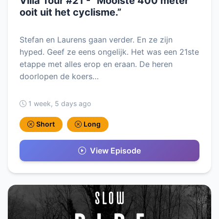
Villa Tour #21 - “Mooiste 400 meter
ooit uit het cyclisme.”
Stefan en Laurens gaan verder. En ze zijn
hyped. Geef ze eens ongelijk. Het was een 21ste
etappe met alles erop en eraan. De heren
doorlopen de koers…
1 week, 5 days ago
Short
Long
View Episode