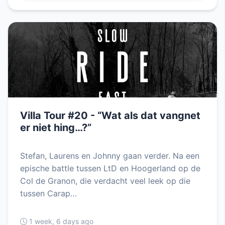
Villa Tour #20 - “Wat als dat vangnet
er niet hing…?”
Stefan, Laurens en Johnny gaan verder. Na een
epische battle tussen LtD en Hoogerland op de
Col de Granon, die verdacht veel leek op die
tussen Carap…
1 week, 6 days ago