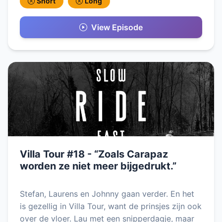
Short
Long
View Episode
Villa Tour #18 - “Zoals Carapaz
worden ze niet meer bijgedrukt.”
Stefan, Laurens en Johnny gaan verder. En het
is gezellig in Villa Tour, want de prinsjes zijn ook
over de vloer. Lau met een snipperdagje, maar