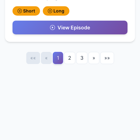
Short
Long
View Episode
««
«
1
2
3
»
»»