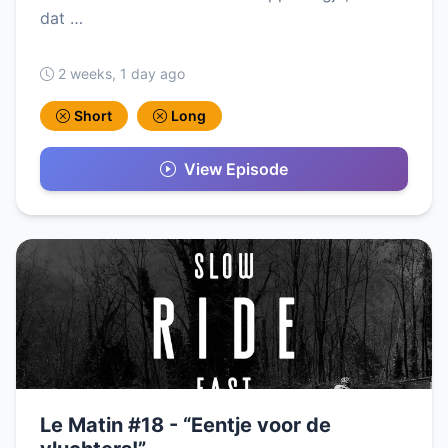
dat …
2 weeks, 1 day ago
Short
Long
View Episode
Le Matin #18 - “Eentje voor de