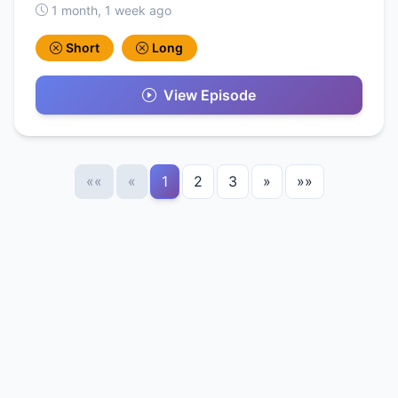
1 month, 1 week ago
Short
Long
View Episode
««
«
1
2
3
»
»»