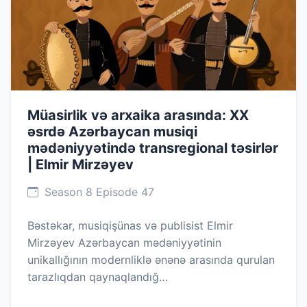
Müasirlik və arxaika arasında: XX
əsrdə Azərbaycan musiqi
mədəniyyətində transregional təsirlər
| Elmir Mirzəyev
Season 8 Episode 47
Bəstəkar, musiqişünas və publisist Elmir
Mirzəyev Azərbaycan mədəniyyətinin
unikallığının modernliklə ənənə arasında qurulan
tarazlıqdan qaynaqlandığ…