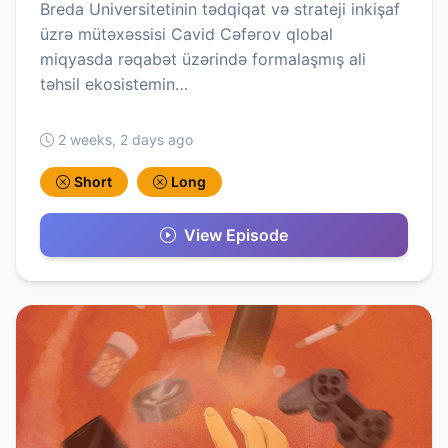
Breda Universitetinin tədqiqat və strateji inkişaf
üzrə mütəxəssisi Cavid Cəfərov qlobal
miqyasda rəqabət üzərində formalaşmış ali
təhsil ekosistemin…
2 weeks, 2 days ago
Short
Long
View Episode