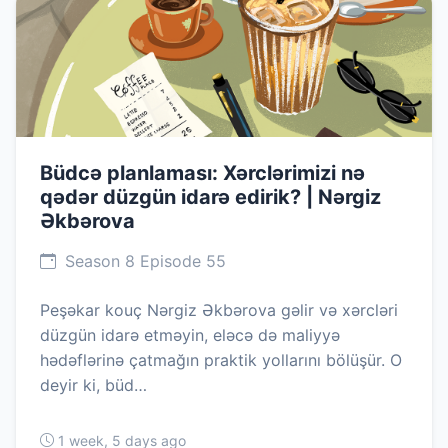
Büdcə planlaması: Xərclərimizi nə
qədər düzgün idarə edirik? | Nərgiz
Əkbərova
Season 8 Episode 55
Peşəkar kouç Nərgiz Əkbərova gəlir və xərcləri
düzgün idarə etməyin, eləcə də maliyyə
hədəflərinə çatmağın praktik yollarını bölüşür. O
deyir ki, büd…
1 week, 5 days ago