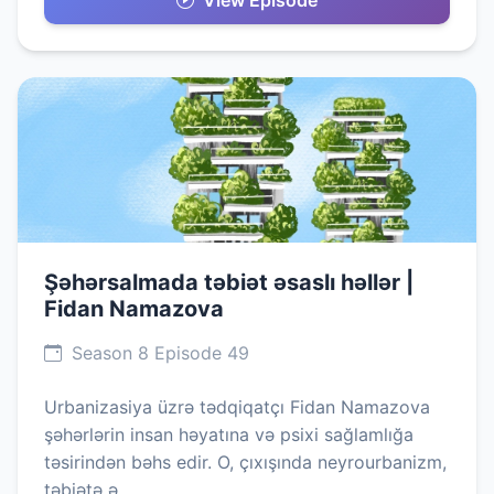
View Episode
Şəhərsalmada təbiət əsaslı həllər |
Fidan Namazova
Season 8 Episode 49
Urbanizasiya üzrə tədqiqatçı Fidan Namazova
şəhərlərin insan həyatına və psixi sağlamlığa
təsirindən bəhs edir. O, çıxışında neyrourbanizm,
təbiətə ə…