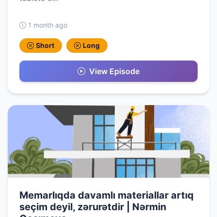
1 month ago
Short
Long
View Episode
Memarlıqda davamlı materiallar artıq
seçim deyil, zərurətdir | Nərmin