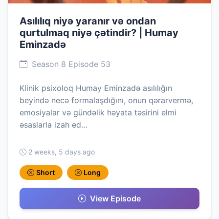
Asılılıq niyə yaranır və ondan
qurtulmaq niyə çətindir? | Humay
Eminzadə
Season 8 Episode 53
Klinik psixoloq Humay Eminzadə asılılığın
beyində necə formalaşdığını, onun qərarvermə,
emosiyalar və gündəlik həyata təsirini elmi
əsaslarla izah ed…
2 weeks, 5 days ago
Short
Long
View Episode