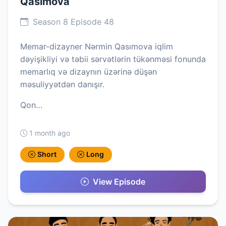
Qasımova
Season 8 Episode 48
Memar-dizayner Nərmin Qasımova iqlim
dəyişikliyi və təbii sərvətlərin tükənməsi fonunda
memarlıq və dizaynın üzərinə düşən
məsuliyyətdən danışır.
Qon…
1 month ago
Short
Long
View Episode