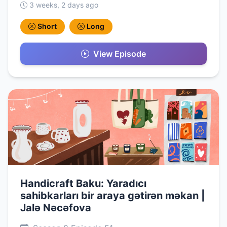
3 weeks, 2 days ago
Short
Long
View Episode
Handicraft Baku: Yaradıcı
sahibkarları bir araya gətirən məkan |
Jalə Nəcəfova