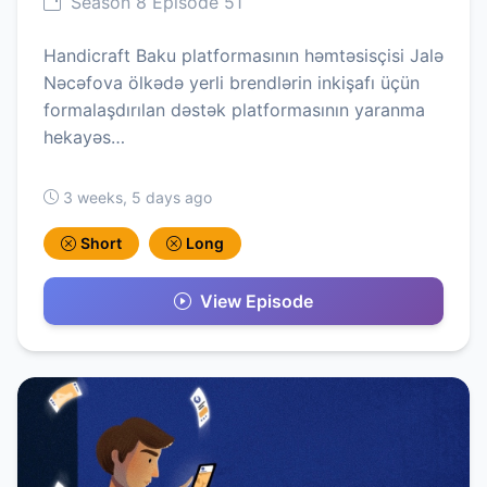
Season 8 Episode 51
Handicraft Baku platformasının həmtəsisçisi Jalə
Nəcəfova ölkədə yerli brendlərin inkişafı üçün
formalaşdırılan dəstək platformasının yaranma
hekayəs…
3 weeks, 5 days ago
Short
Long
View Episode