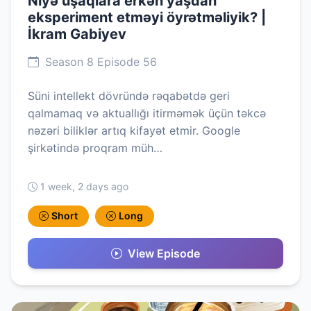
Niyə uşaqlara erkən yaşdan
eksperiment etməyi öyrətməliyik? |
İkram Gabiyev
Season 8 Episode 56
Süni intellekt dövründə rəqabətdə geri
qalmamaq və aktuallığı itirməmək üçün təkcə
nəzəri biliklər artıq kifayət etmir. Google
şirkətində proqram müh…
1 week, 2 days ago
Short
Long
View Episode