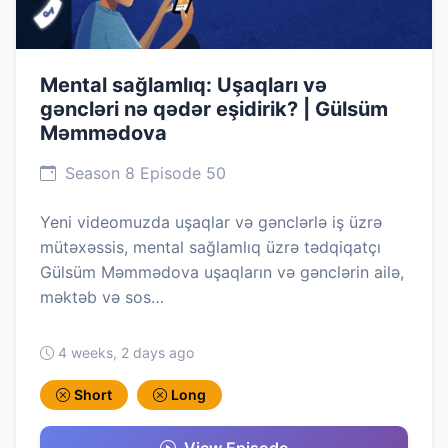
Mental sağlamlıq: Uşaqları və
gəncləri nə qədər eşidirik? | Gülsüm
Məmmədova
Season 8 Episode 50
Yeni videomuzda uşaqlar və gənclərlə iş üzrə
mütəxəssis, mental sağlamlıq üzrə tədqiqatçı
Gülsüm Məmmədova uşaqların və gənclərin ailə,
məktəb və sos…
4 weeks, 2 days ago
Short
Long