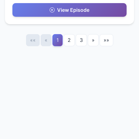
View Episode
««
«
1
2
3
»
»»