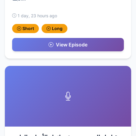
1 day, 23 hours ago
Short
Long
View Episode