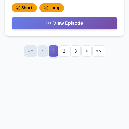
Short
Long
View Episode
««
«
1
2
3
»
»»