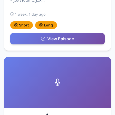
1 week, 1 day ago
Short
Long
View Episode