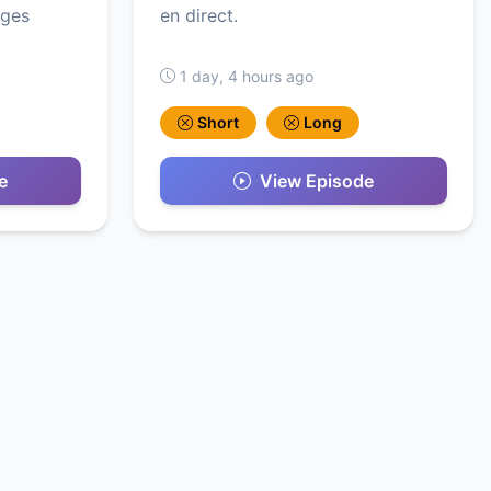
ages
en direct.
1 day, 4 hours ago
Short
Long
e
View Episode