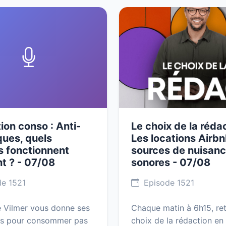
tion conso : Anti-
Le choix de la rédac
ues, quels
Les locations Airb
s fonctionnent
sources de nuisan
t ? - 07/08
sonores - 07/08
e 1521
Episode 1521
 Vilmer vous donne ses
Chaque matin à 6h15, re
ns pour consommer pas
choix de la rédaction en 