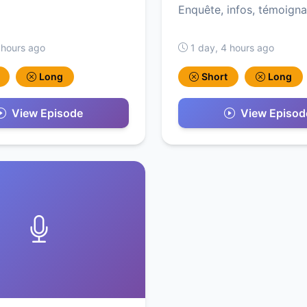
Enquête, infos, témoign
 hours ago
1 day, 4 hours ago
Long
Short
Long
View Episode
View Episod