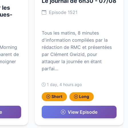
Le journal de 6h30 - 07/08
 les
Episode 1521
ques-
Tous les matins, 8 minutes
d'information compilées par la
 Morning
rédaction de RMC et présentées
parent de
par Clément Gwizid, pour
émoigner
attaquer la journée en étant
parfai…
1 day, 4 hours ago
Short
Long
e
View Episode