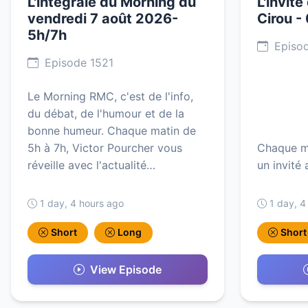
L'intégrale du Morning du
L'invité
vendredi 7 août 2026-
Cirou -
5h/7h
Episod
Episode 1521
Le Morning RMC, c'est de l'info,
du débat, de l'humour et de la
bonne humeur. Chaque matin de
5h à 7h, Victor Pourcher vous
Chaque ma
réveille avec l'actualité…
un invité 
1 day, 4 hours ago
1 day, 4
Short
Long
Short
View Episode