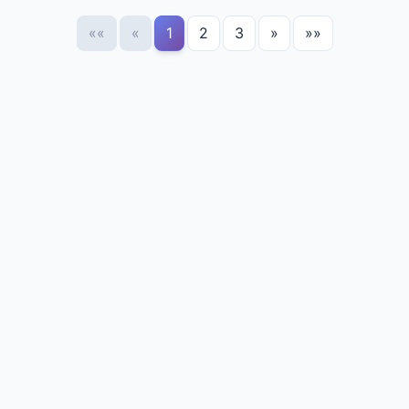
««
«
1
2
3
»
»»