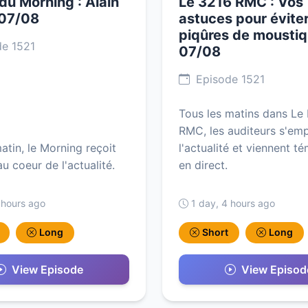
 du Morning : Alain
Le 3216 RMC : Vos
 07/08
astuces pour éviter
piqûres de mousti
e 1521
07/08
Episode 1521
Tous les matins dans Le
RMC, les auditeurs s'em
tin, le Morning reçoit
l'actualité et viennent t
au coeur de l'actualité.
en direct.
 hours ago
1 day, 4 hours ago
Long
Short
Long
View Episode
View Episod