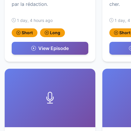
par la rédaction.
cher.
1 day, 4 hours ago
1 day, 4
Short
Long
Short
View Episode