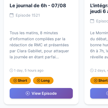
Le journal de 6h - 07/08
L'intég
jeudi 6
Episode 1521
Episod
Tous les matins, 8 minutes
Le Mornin
d'information compilées par la
du débat,
rédaction de RMC et présentées
bonne hu
par Clara Gabillet, pour attaquer
6h à 7h, 
la journée en étant parfai…
réveille a
1 day, 5 hours ago
2 days, 
Short
Long
Short
View Episode