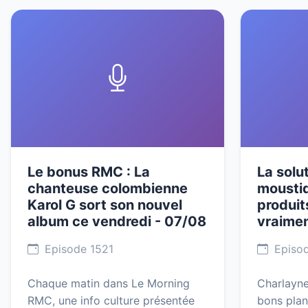
Le bonus RMC : La
La solu
chanteuse colombienne
moustiq
Karol G sort son nouvel
produit
album ce vendredi - 07/08
vraimen
Episode 1521
Episod
Chaque matin dans Le Morning
Charlayne
RMC, une info culture présentée
bons pla