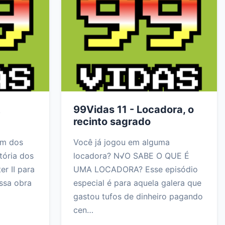
t
99Vidas 11 - Locadora, o
recinto sagrado
um dos
Você já jogou em alguma
tória dos
locadora? N√O SABE O QUE É
er II para
UMA LOCADORA? Esse episódio
ssa obra
especial é para aquela galera que
gastou tufos de dinheiro pagando
cen…