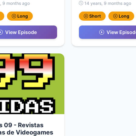
, 9 months ago
14 years, 9 months ago
Long
Short
Long
View Episode
View Episod
 09 - Revistas
cas de Videogames