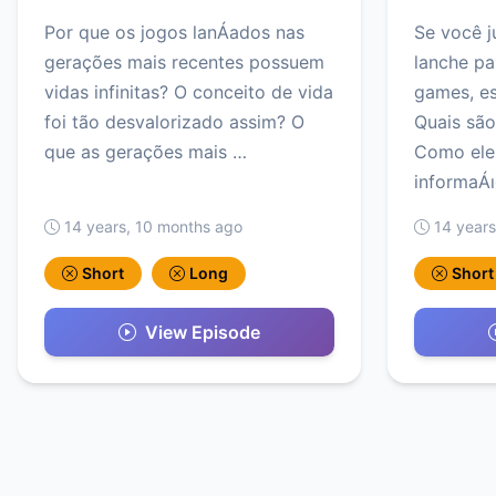
Por que os jogos lanÁados nas
Se você j
gerações mais recentes possuem
lanche pa
vidas infinitas? O conceito de vida
games, es
foi tão desvalorizado assim? O
Quais são
que as gerações mais …
Como ele
informaÁ
14 years, 10 months ago
14 years
Short
Long
Short
View Episode