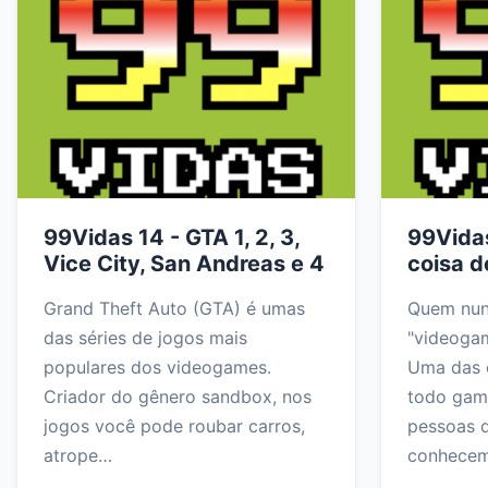
99Vidas 14 - GTA 1, 2, 3,
99Vida
Vice City, San Andreas e 4
coisa d
Grand Theft Auto (GTA) é umas
Quem nunc
das séries de jogos mais
"videogam
populares dos videogames.
Uma das 
Criador do gênero sandbox, nos
todo gam
jogos você pode roubar carros,
pessoas 
atrope…
conhece