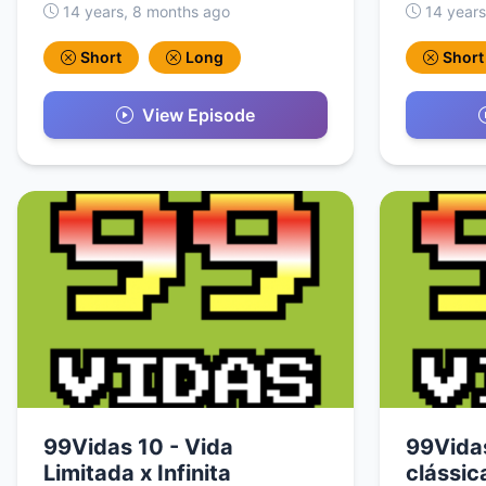
14 years, 8 months ago
14 years
Short
Long
Short
View Episode
99Vidas 10 - Vida
99Vidas
Limitada x Infinita
clássi