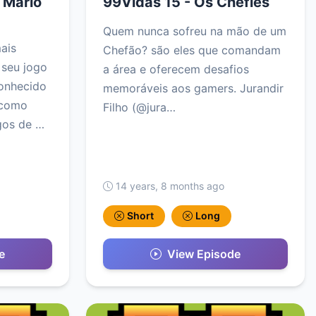
 Mario
99Vidas 15 - Os Chefıes
Quem nunca sofreu na mão de um
ais
Chefão? são eles que comandam
 seu jogo
a área e oferecem desafios
conhecido
memoráveis aos gamers. Jurandir
 como
Filho (@jura…
ogos de …
14 years, 8 months ago
Short
Long
e
View Episode