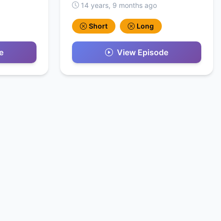
14 years, 9 months ago
Short
Long
e
View Episode