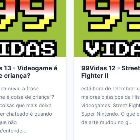
s 13 - Videogame é
99Vidas 12 - Stree
e criança?
Fighter II
a ouviu a frase:
está hora de relembrar 
e é coisa de criança"?
maiores clássicos da His
coisas que mais deixa
videogames: Street Fight
er chateado é quando
Super Nintendo. O que e
que não
de arte mudou no g…
m/entende…