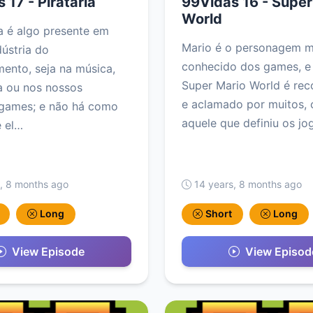
 17 - Pirataria
99Vidas 16 - Super
World
ia é algo presente em
Mario é o personagem m
dústria do
conhecido dos games, e
mento, seja na música,
Super Mario World é re
a ou nos nossos
e aclamado por muitos,
 games; e não há como
aquele que definiu os j
e el…
, 8 months ago
14 years, 8 months ago
Long
Short
Long
View Episode
View Episod