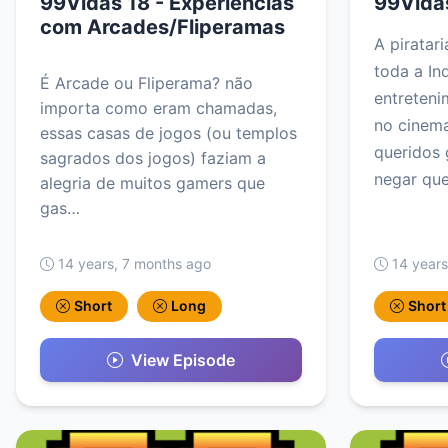
99Vidas 18 - Experiências
99Vidas
com Arcades/Fliperamas
A piratar
toda a In
É Arcade ou Fliperama? não
entreteni
importa como eram chamadas,
no cinem
essas casas de jogos (ou templos
queridos
sagrados dos jogos) faziam a
negar qu
alegria de muitos gamers que
gas…
14 years, 7 months ago
14 years
Short
Long
Short
View Episode