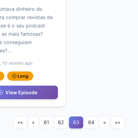
untava dinheiro do
ra comprar revistas de
se é o seu podcast.
 as mais famosas?
s conseguiam
ıes?…
, 10 months ago
Long
View Episode
««
«
61
62
63
64
»
»»