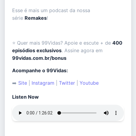
Esse é mais um podcast da nossa
série ⁠
Remakes
!
⭐ Quer mais 99Vidas? Apoie e escute + de
400
episódios exclusivos
. Assine agora em
99vidas.com.br/bonus
Acompanhe o 99Vidas:
➡️
⁠⁠⁠⁠⁠⁠⁠⁠Site⁠⁠⁠⁠⁠⁠⁠⁠
|
⁠⁠⁠⁠⁠⁠⁠⁠Instagram⁠⁠⁠⁠⁠⁠⁠⁠
|
⁠⁠⁠⁠⁠⁠⁠⁠Twitter⁠⁠⁠⁠⁠⁠⁠⁠
|
⁠⁠⁠⁠⁠⁠⁠⁠Youtube⁠
Listen Now